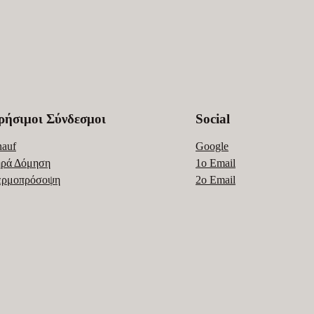
ρήσιμοι Σύνδεσμοι
Social
auf
Google
ρά Δόμηση
1ο Email
ερμοπρόσοψη
2ο Email